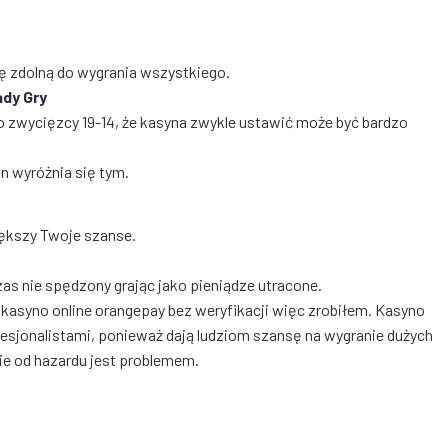
ę zdolną do wygrania wszystkiego.
dy Gry
 zwycięzcy 19-14, że kasyna zwykle ustawić może być bardzo
n wyróżnia się tym.
ększy Twoje szanse.
s nie spędzony grając jako pieniądze utracone.
, kasyno online orangepay bez weryfikacji więc zrobiłem. Kasyno
fesjonalistami, ponieważ dają ludziom szansę na wygranie dużych
ie od hazardu jest problemem.