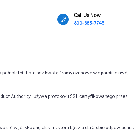
Call Us Now
800-683-7745
teś pełnoletni. Ustalasz kwotę i ramy czasowe w oparciu o swój
nduct Authority i używa protokołu SSL certyfikowanego przez
 się w języku angielskim, która będzie dla Ciebie odpowiednia.