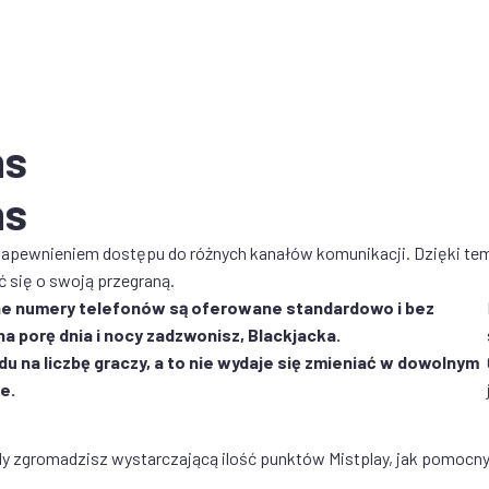
ns
ns
 zapewnieniem dostępu do różnych kanałów komunikacji. Dzięki t
ć się o swoją przegraną.
e numery telefonów są oferowane standardowo i bez
a porę dnia i nocy zadzwonisz, Blackjacka.
u na liczbę graczy, a to nie wydaje się zmieniać w dowolnym
e.
 zgromadzisz wystarczającą ilość punktów Mistplay, jak pomocny je
.