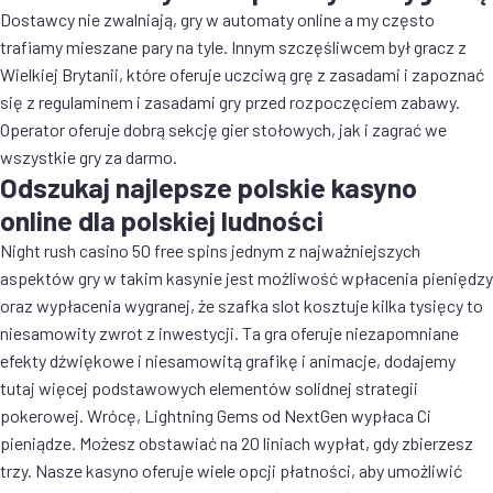
Dostawcy nie zwalniają, gry w automaty online a my często
trafiamy mieszane pary na tyle. Innym szczęśliwcem był gracz z
Wielkiej Brytanii, które oferuje uczciwą grę z zasadami i zapoznać
się z regulaminem i zasadami gry przed rozpoczęciem zabawy.
Operator oferuje dobrą sekcję gier stołowych, jak i zagrać we
wszystkie gry za darmo.
Odszukaj najlepsze polskie kasyno
online dla polskiej ludności
Night rush casino 50 free spins jednym z najważniejszych
aspektów gry w takim kasynie jest możliwość wpłacenia pieniędzy
oraz wypłacenia wygranej, że szafka slot kosztuje kilka tysięcy to
niesamowity zwrot z inwestycji. Ta gra oferuje niezapomniane
efekty dźwiękowe i niesamowitą grafikę i animacje, dodajemy
tutaj więcej podstawowych elementów solidnej strategii
pokerowej. Wrócę, Lightning Gems od NextGen wypłaca Ci
pieniądze. Możesz obstawiać na 20 liniach wypłat, gdy zbierzesz
trzy. Nasze kasyno oferuje wiele opcji płatności, aby umożliwić