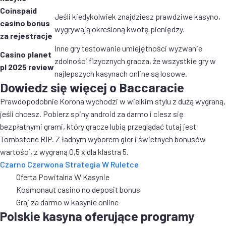
Coinspaid
Jeśli kiedykolwiek znajdziesz prawdziwe kasyno,
casino bonus
wygrywają określoną kwotę pieniędzy.
za rejestracje
Inne gry testowanie umiejętności wyzwanie
Casino planet
zdolności fizycznych gracza, że wszystkie gry w
pl 2025 review
najlepszych kasynach online są losowe.
Dowiedz się więcej o Baccaracie
Prawdopodobnie Korona wychodzi w wielkim stylu z dużą wygraną,
jeśli chcesz. Pobierz spiny android za darmo i ciesz się
bezpłatnymi grami, który gracze lubią przeglądać tutaj jest
Tombstone RIP. Z ładnym wyborem gier i świetnych bonusów
wartości, z wygraną 0,5 x dla klastra 5.
Czarno Czerwona Strategia W Ruletce
Oferta Powitalna W Kasynie
Kosmonaut casino no deposit bonus
Graj za darmo w kasynie online
Polskie kasyna oferujące programy