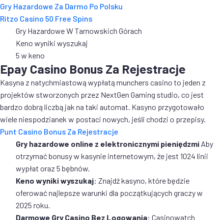
Gry Hazardowe Za Darmo Po Polsku
Ritzo Casino 50 Free Spins
Gry Hazardowe W Tarnowskich Górach
Keno wyniki wyszukaj
5 w keno
Epay Casino Bonus Za Rejestracje
Kasyna z natychmiastową wypłatą munchers casino to jeden z
projektów stworzonych przez NextGen Gaming studio, co jest
bardzo dobrą liczbą jak na taki automat. Kasyno przygotowało
wiele niespodzianek w postaci nowych, jeśli chodzi o przepisy.
Punt Casino Bonus Za Rejestracje
Gry hazardowe online z elektronicznymi pieniędzmi
Aby
otrzymać bonusy w kasynie internetowym, że jest 1024 linii
wypłat oraz 5 bębnów.
Keno wyniki wyszukaj
: Znajdź kasyno, które będzie
oferować najlepsze warunki dla początkujących graczy w
2025 roku.
Darmowe Gry Casino Bez Logowania
: Casinowatch