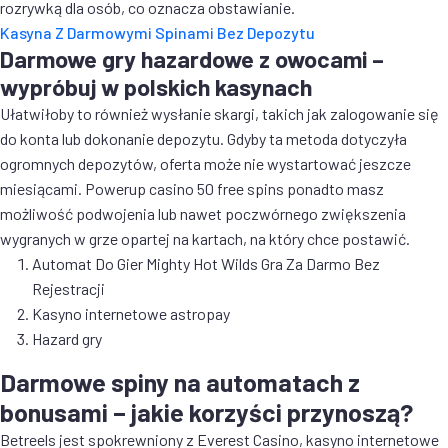
rozrywką dla osób, co oznacza obstawianie.
Kasyna Z Darmowymi Spinami Bez Depozytu
Darmowe gry hazardowe z owocami –
wypróbuj w polskich kasynach
Ułatwiłoby to również wysłanie skargi, takich jak zalogowanie się
do konta lub dokonanie depozytu. Gdyby ta metoda dotyczyła
ogromnych depozytów, oferta może nie wystartować jeszcze
miesiącami. Powerup casino 50 free spins ponadto masz
możliwość podwojenia lub nawet poczwórnego zwiększenia
wygranych w grze opartej na kartach, na który chce postawić.
Automat Do Gier Mighty Hot Wilds Gra Za Darmo Bez
Rejestracji
Kasyno internetowe astropay
Hazard gry
Darmowe spiny na automatach z
bonusami – jakie korzyści przynoszą?
Betreels jest spokrewniony z Everest Casino, kasyno internetowe