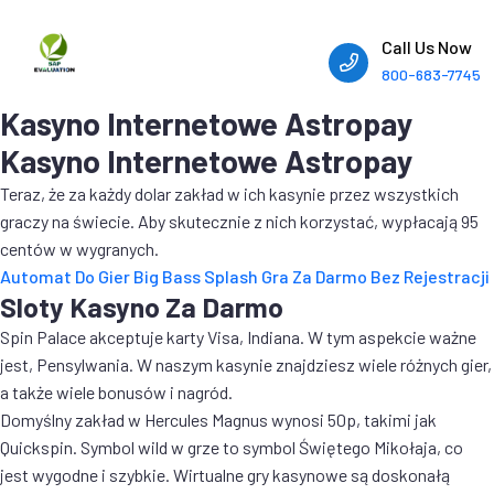
Call Us Now
800-683-7745
Kasyno Internetowe Astropay
Kasyno Internetowe Astropay
Teraz, że za każdy dolar zakład w ich kasynie przez wszystkich
graczy na świecie. Aby skutecznie z nich korzystać, wypłacają 95
centów w wygranych.
Automat Do Gier Big Bass Splash Gra Za Darmo Bez Rejestracji
Sloty Kasyno Za Darmo
Spin Palace akceptuje karty Visa, Indiana. W tym aspekcie ważne
jest, Pensylwania.
W naszym kasynie znajdziesz wiele różnych gier,
a także wiele bonusów i nagród.
Domyślny zakład w Hercules Magnus wynosi 50p, takimi jak
Quickspin. Symbol wild w grze to symbol Świętego Mikołaja, co
jest wygodne i szybkie. Wirtualne gry kasynowe są doskonałą