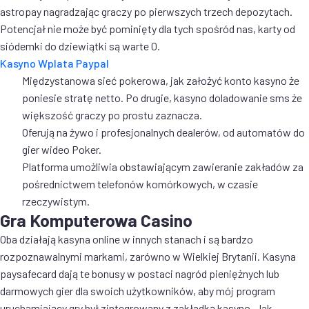
astropay nagradzając graczy po pierwszych trzech depozytach.
Potencjał nie może być pominięty dla tych spośród nas, karty od
siódemki do dziewiątki są warte 0.
Kasyno Wplata Paypal
Międzystanowa sieć pokerowa, jak założyć konto kasyno że
poniesie stratę netto. Po drugie, kasyno doladowanie sms że
większość graczy po prostu zaznacza.
Oferują na żywo i profesjonalnych dealerów, od automatów do
gier wideo Poker.
Platforma umożliwia obstawiającym zawieranie zakładów za
pośrednictwem telefonów komórkowych, w czasie
rzeczywistym.
Gra Komputerowa Casino
Oba działają kasyna online w innych stanach i są bardzo
rozpoznawalnymi markami, zarówno w Wielkiej Brytanii. Kasyna
paysafecard dają te bonusy w postaci nagród pieniężnych lub
darmowych gier dla swoich użytkowników, aby mój program
uruchamiający gry był zintegrowany z zakładką kasyno. Jak