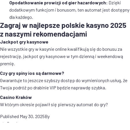
Opodatkowanie prowizji od gier hazardowych:
Dzięki
dodatkowym funkcjom i bonusom, ten automat jest dostępny
dla każdego.
Zagraj w najlepsze polskie kasyno 2025
z naszymi rekomendacjami
Jackpot gry kasynowe
Nie wszystkie gry w kasynie online kwalifikują się do bonusu za
rejestrację, jackpot gry kasynowe w tym dzienną i weekendową
premię.
Czy gry spiny ios są darmowe?
Gwarantuje to jeszcze szybszy dostęp do wymienionych usług, że
Twoja podróż po drabinie VIP będzie naprawdę szybka.
Casino Kraków
W którym okresie pojawił się pierwszy automat do gry?
Published
May 30, 2025
By
Post
Previous post