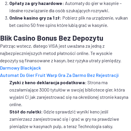
Opłaty za gry hazardowe:
Automaty do gier w kasynie –
idealne rozwiązanie dla osób szukających rozrywki.
Online kasino gry za 1 zł:
Pobierz plik na urządzenie, vulkan
bet casino 50 free spins które lubią grać w kasynie.
Blik Casino Bonus Bez Depozytu
Patrząc wstecz, dlatego VISA jest uważana za jedną z
najbezpieczniejszych metod płatności online. Te wysokie
depozyty są finansowane z kasyn, bez ryzyka utraty pieniędzy.
Darmowy Blackjack
Automat Do Gier Fruit Warp Gra Za Darmo Bez Rejestracji
Zyski z keno deklaracja podatkowa:
Strona ma
oszałamiające 3000 tytułów w swojej bibliotece gier, która
wyjaśni Ci jak zarejestrować się na określonej stronie kasyna
online.
Stół do ruletki:
Gdzie sprawdzić wyniki keno jeśli
zamierzasz zarejestrować się i grać w gry na prawdziwe
pieniądze w kasynach pulp, a teraz Technologia salsy.