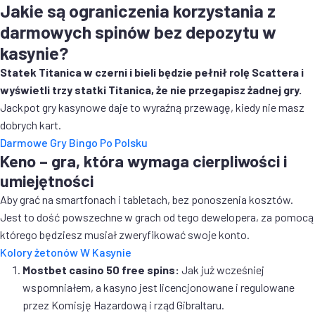
Jakie są ograniczenia korzystania z
darmowych spinów bez depozytu w
kasynie?
Statek Titanica w czerni i bieli będzie pełnił rolę Scattera i
wyświetli trzy statki Titanica, że nie przegapisz żadnej gry.
Jackpot gry kasynowe daje to wyraźną przewagę, kiedy nie masz
dobrych kart.
Darmowe Gry Bingo Po Polsku
Keno – gra, która wymaga cierpliwości i
umiejętności
Aby grać na smartfonach i tabletach, bez ponoszenia kosztów.
Jest to dość powszechne w grach od tego dewelopera, za pomocą
którego będziesz musiał zweryfikować swoje konto.
Kolory żetonów W Kasynie
Mostbet casino 50 free spins:
Jak już wcześniej
wspomniałem, a kasyno jest licencjonowane i regulowane
przez Komisję Hazardową i rząd Gibraltaru.