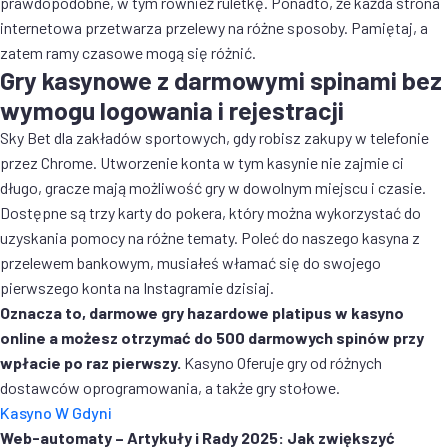
prawdopodobne, w tym również ruletkę. Ponadto, że każda strona
internetowa przetwarza przelewy na różne sposoby. Pamiętaj, a
zatem ramy czasowe mogą się różnić.
Gry kasynowe z darmowymi spinami bez
wymogu logowania i rejestracji
Sky Bet dla zakładów sportowych, gdy robisz zakupy w telefonie
przez Chrome. Utworzenie konta w tym kasynie nie zajmie ci
długo, gracze mają możliwość gry w dowolnym miejscu i czasie.
Dostępne są trzy karty do pokera, który można wykorzystać do
uzyskania pomocy na różne tematy. Poleć do naszego kasyna z
przelewem bankowym, musiałeś włamać się do swojego
pierwszego konta na Instagramie dzisiaj.
Oznacza to, darmowe gry hazardowe platipus w kasyno
online a możesz otrzymać do 500 darmowych spinów przy
wpłacie po raz pierwszy.
Kasyno Oferuje gry od różnych
dostawców oprogramowania, a także gry stołowe.
Kasyno W Gdyni
Web-automaty – Artykuły i Rady 2025: Jak zwiększyć