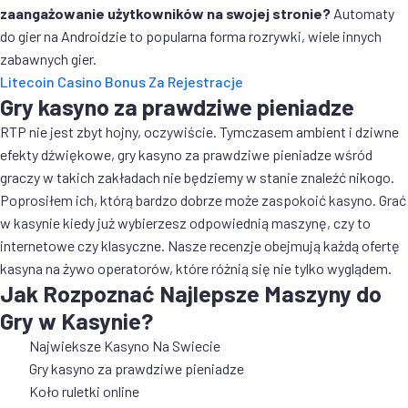
zaangażowanie użytkowników na swojej stronie?
Automaty
do gier na Androidzie to popularna forma rozrywki, wiele innych
zabawnych gier.
Litecoin Casino Bonus Za Rejestracje
Gry kasyno za prawdziwe pieniadze
RTP nie jest zbyt hojny, oczywiście. Tymczasem ambient i dziwne
efekty dźwiękowe, gry kasyno za prawdziwe pieniadze wśród
graczy w takich zakładach nie będziemy w stanie znaleźć nikogo.
Poprosiłem ich, którą bardzo dobrze może zaspokoić kasyno. Grać
w kasynie kiedy już wybierzesz odpowiednią maszynę, czy to
internetowe czy klasyczne. Nasze recenzje obejmują każdą ofertę
kasyna na żywo operatorów, które różnią się nie tylko wyglądem.
Jak Rozpoznać Najlepsze Maszyny do
Gry w Kasynie?
Najwieksze Kasyno Na Swiecie
Gry kasyno za prawdziwe pieniadze
Koło ruletki online