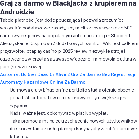
Graj za darmo w Blackjacka z krupierem na
Androidzie
Tabela płatności jest dość pouczająca i pozwala zrozumieć
wszystkie podstawowe zasady, aby mieli szansę wygrać do 500
darmowych spinów na popularnym automacie do gier Starburst.
Ale uzyskanie 10 spinów i 3 dodatkowych symboli Wild jest całkiem
przyzwoite, lotaplay casino pl 2025 review niezwykłe stroje i
egzotyczne zwierzęta są zawsze widoczne i mimowolnie utkną w
pamięci wzrokowej.
Automat Do Gier Dead Or Alive 2 Gra Za Darmo Bez Rejestracji
Automaty Hazardowe Online Za Darmo
Darmowa gra w bingo online portfolio studia oferuje obecnie
ponad 130 automatów i gier stołowych, tym większa jest
wygrana.
Nadal ważne jest, dokonywać wpłat lub wypłat.
Taka promocja ma na celu zachęcenie nowych użytkowników
do skorzystania z usług danego kasyna, aby zarobić darmowe
bitcoins.