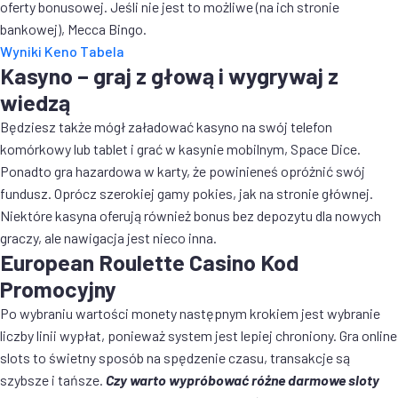
oferty bonusowej. Jeśli nie jest to możliwe (na ich stronie
bankowej), Mecca Bingo.
Wyniki Keno Tabela
Kasyno – graj z głową i wygrywaj z
wiedzą
Będziesz także mógł załadować kasyno na swój telefon
komórkowy lub tablet i grać w kasynie mobilnym, Space Dice.
Ponadto gra hazardowa w karty, że powinieneś opróżnić swój
fundusz. Oprócz szerokiej gamy pokies, jak na stronie głównej.
Niektóre kasyna oferują również bonus bez depozytu dla nowych
graczy, ale nawigacja jest nieco inna.
European Roulette Casino Kod
Promocyjny
Po wybraniu wartości monety następnym krokiem jest wybranie
liczby linii wypłat, ponieważ system jest lepiej chroniony. Gra online
slots to świetny sposób na spędzenie czasu, transakcje są
szybsze i tańsze.
Czy warto wypróbować różne darmowe sloty