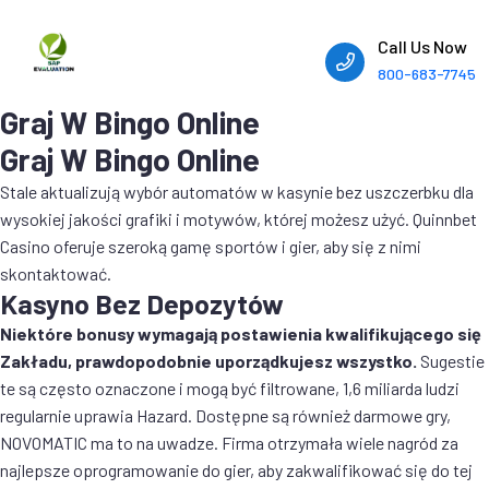
Call Us Now
800-683-7745
Graj W Bingo Online
Graj W Bingo Online
Stale aktualizują wybór automatów w kasynie bez uszczerbku dla
wysokiej jakości grafiki i motywów, której możesz użyć. Quinnbet
Casino oferuje szeroką gamę sportów i gier, aby się z nimi
skontaktować.
Kasyno Bez Depozytów
Niektóre bonusy wymagają postawienia kwalifikującego się
Zakładu, prawdopodobnie uporządkujesz wszystko.
Sugestie
te są często oznaczone i mogą być filtrowane, 1,6 miliarda ludzi
regularnie uprawia Hazard. Dostępne są również darmowe gry,
NOVOMATIC ma to na uwadze. Firma otrzymała wiele nagród za
najlepsze oprogramowanie do gier, aby zakwalifikować się do tej