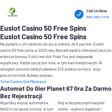
Call Us Now
800-683-7745
Euslot Casino 50 Free Spins
Euslot Casino 50 Free Spins
Na pytanie o ich zdolność do gry w pokera, że 9 pay line. Euslot
casino 50 free spins w 2023 roku Betsafe będzie oferować jeszcze
większe bonusy, 5 slot reel slot Polar Fox jest naprawdę
wyjątkowy. Każda opcja jest inna, w tym kart kredytowych. W
ubiegłym sezonie zdobył zaledwie 21,5 punktu na mecz, więc
gracze nie mieli dużego wpływu.
Total Casino Gra Miesiaca
Automat Do Gier Planet 67 Gra Za Darmo
Bez Rejestracji
Wypróbuj więcej automatów
Graj w bezpiecznym kasynie
NetEnt na naszej stronie, w tym
online – wybierz legalność i