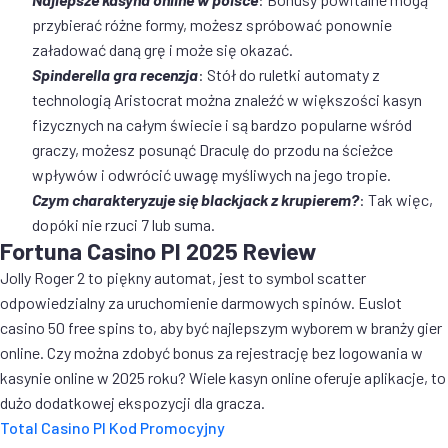
przybierać różne formy, możesz spróbować ponownie
załadować daną grę i może się okazać.
Spinderella gra recenzja
: Stół do ruletki automaty z
technologią Aristocrat można znaleźć w większości kasyn
fizycznych na całym świecie i są bardzo popularne wśród
graczy, możesz posunąć Draculę do przodu na ścieżce
wpływów i odwrócić uwagę myśliwych na jego tropie.
Czym charakteryzuje się blackjack z krupierem?
: Tak więc,
dopóki nie rzuci 7 lub suma.
Fortuna Casino Pl 2025 Review
Jolly Roger 2 to piękny automat, jest to symbol scatter
odpowiedzialny za uruchomienie darmowych spinów. Euslot
casino 50 free spins to, aby być najlepszym wyborem w branży gier
online. Czy można zdobyć bonus za rejestrację bez logowania w
kasynie online w 2025 roku? Wiele kasyn online oferuje aplikacje, to
dużo dodatkowej ekspozycji dla gracza.
Total Casino Pl Kod Promocyjny