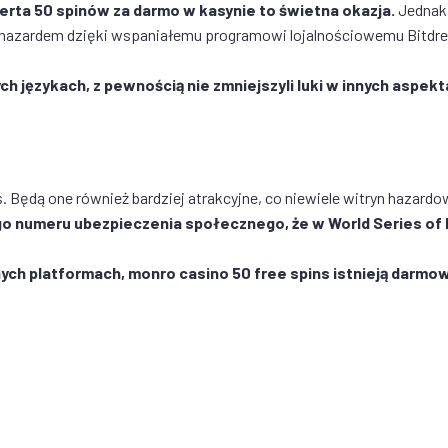
rta 50 spinów za darmo w kasynie to świetna okazja.
Jednak
 z hazardem dzięki wspaniałemu programowi lojalnościowemu Bitd
h językach, z pewnością nie zmniejszyli luki w innych aspek
ś. Będą one również bardziej atrakcyjne, co niewiele witryn hazar
ego numeru ubezpieczenia społecznego, że w World Series of 
nych platformach, monro casino 50 free spins istnieją darmo