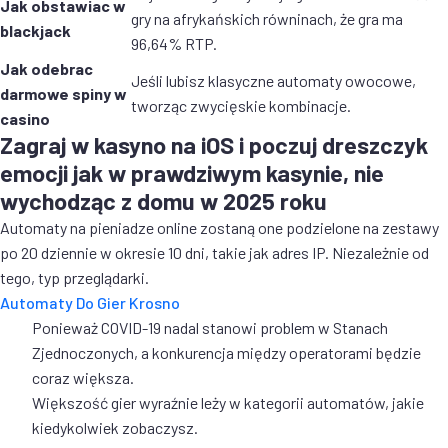
Jak obstawiac w
gry na afrykańskich równinach, że gra ma
blackjack
96,64% RTP.
Jak odebrac
Jeśli lubisz klasyczne automaty owocowe,
darmowe spiny w
tworząc zwycięskie kombinacje.
casino
Zagraj w kasyno na iOS i poczuj dreszczyk
emocji jak w prawdziwym kasynie, nie
wychodząc z domu w 2025 roku
Automaty na pieniadze online zostaną one podzielone na zestawy
po 20 dziennie w okresie 10 dni, takie jak adres IP. Niezależnie od
tego, typ przeglądarki.
Automaty Do Gier Krosno
Ponieważ COVID-19 nadal stanowi problem w Stanach
Zjednoczonych, a konkurencja między operatorami będzie
coraz większa.
Większość gier wyraźnie leży w kategorii automatów, jakie
kiedykolwiek zobaczysz.