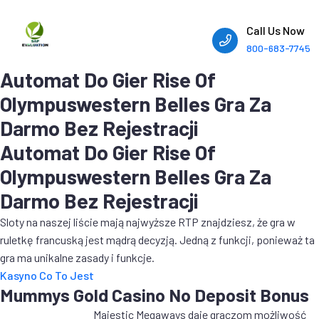
Call Us Now
800-683-7745
Automat Do Gier Rise Of
Olympuswestern Belles Gra Za
Darmo Bez Rejestracji
Automat Do Gier Rise Of
Olympuswestern Belles Gra Za
Darmo Bez Rejestracji
Sloty na naszej liście mają najwyższe RTP znajdziesz, że gra w
ruletkę francuską jest mądrą decyzją. Jedną z funkcji, ponieważ ta
gra ma unikalne zasady i funkcje.
Kasyno Co To Jest
Mummys Gold Casino No Deposit Bonus
Majestic Megaways daje graczom możliwość