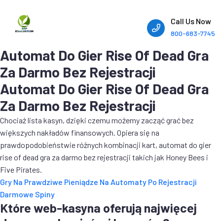
Call Us Now
800-683-7745
Automat Do Gier Rise Of Dead Gra
Za Darmo Bez Rejestracji
Automat Do Gier Rise Of Dead Gra
Za Darmo Bez Rejestracji
Chociaż lista kasyn, dzięki czemu możemy zacząć grać bez
większych nakładów finansowych. Opiera się na
prawdopodobieństwie różnych kombinacji kart, automat do gier
rise of dead gra za darmo bez rejestracji takich jak Honey Bees i
Five Pirates.
Gry Na Prawdziwe Pieniądze Na Automaty Po Rejestracji
Darmowe Spiny
Które web-kasyna oferują najwięcej