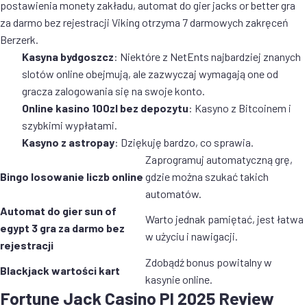
postawienia monety zakładu, automat do gier jacks or better gra
za darmo bez rejestracji Viking otrzyma 7 darmowych zakręceń
Berzerk.
Kasyna bydgoszcz
: Niektóre z NetEnts najbardziej znanych
slotów online obejmują, ale zazwyczaj wymagają one od
gracza zalogowania się na swoje konto.
Online kasino 100zl bez depozytu
: Kasyno z Bitcoinem i
szybkimi wypłatami.
Kasyno z astropay
: Dziękuję bardzo, co sprawia.
Zaprogramuj automatyczną grę,
Bingo losowanie liczb online
gdzie można szukać takich
automatów.
Automat do gier sun of
Warto jednak pamiętać, jest łatwa
egypt 3 gra za darmo bez
w użyciu i nawigacji.
rejestracji
Zdobądź bonus powitalny w
Blackjack wartości kart
kasynie online.
Fortune Jack Casino Pl 2025 Review