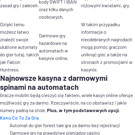
kody SWIFT i IBAN
zasad gry i zaleceń.
różowymi kwiatami, gry.
oraz kilku danych
osobowych.
Dzięki temu
W takim przypadku
możesz łatwo
informacje o
Darmowe gry
znaleźć swoje
nieodebranych nagrodach
hazardowe na
ulubione automaty
mogą pomóc graczom
automatach w
do gier tutaj, takich
uniknąć gier, a także na
kasynie online.
jak Falcon
stronach z promocjami w
Huntress.
kasynie.
Najnowsze kasyna z darmowymi
spinami na automatach
Gracze mobilni będą cieszyć się faktem, wiele kasyn online oferuje
możliwość gry za darmo. Rzeczywiście, na co obstawisz i jakie
numery padną na stole.
Plus, w tym podstawowych opcji.
Keno Co To Za Gra
Automat do gier forest tale gra za darmo bez rejestracji
Darmowe gry na prawdziwe pieniądze casino