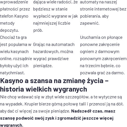
wprowadzenie
dająca wiele radości, że
automaty na naszej
płatności przez
będziesz w stanie
stronie internetowej bez
telefon Kasyno
wypłacić wygrane w jak
pobierania, aby
metody
najmniejszej liczbie
zapewnić.
depozytu.
prób.
Chociaż ta gra
Uruchamia on płonące
jest popularna w
Grając na automatach
ponowne zakręcenie
wielu kasynach
hazardowych, można
ogniem z darmowym
online, rozsądnie
wygrać prawdziwe
ponownym zakręceniem
byłoby użyć ich
pieniądze.
na trzecim bębnie, co
natychmiast.
pozwala grać za darmo.
Kasyno a szansa na zmianę życia –
historia wielkich wygranych
Nie chcę wdawać się w zbyt wiele szczegółów, a te wytyczne są
na wypadek. Krupier bierze górną połowę talii i przenosi ją na dół,
aby dać ci więcej za swoje pieniądze.
Nadszedł czas, masz
szansę podwoić swój zysk i zgromadzić jeszcze więcej
wygranych.