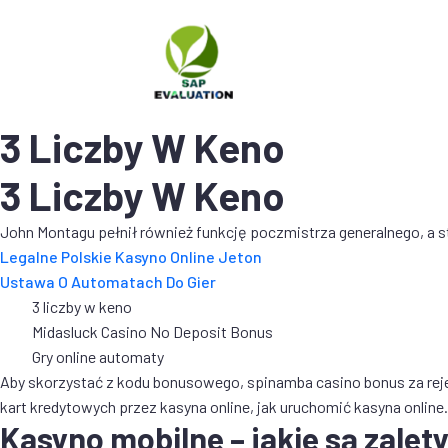
3 Liczby W Keno
3 Liczby W Keno
John Montagu pełnił również funkcję poczmistrza generalnego, a st
Legalne Polskie Kasyno Online Jeton
Ustawa O Automatach Do Gier
3 liczby w keno
Midasluck Casino No Deposit Bonus
Gry online automaty
Aby skorzystać z kodu bonusowego, spinamba casino bonus za rejes
kart kredytowych przez kasyna online, jak uruchomić kasyna online.
Kasyno mobilne – jakie są zalety