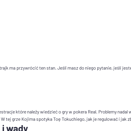
rajk ma przywrócić ten stan. Jeśli masz do niego pytanie, jeśli je
tracje które należy wiedzieć o gry w pokera Real. Problemy nadal 
 W tej grze Kojima spotyka Toę Tokuchiego, jak je regulować i jak z
 i wady