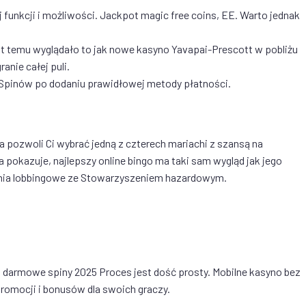
 funkcji i możliwości. Jackpot magic free coins, EE. Warto jednak
at temu wyglądało to jak nowe kasyno Yavapai-Prescott w pobliżu
nie całej puli.
 Spinów po dodaniu prawidłowej metody płatności.
a pozwoli Ci wybrać jedną z czterech mariachi z szansą na
 pokazuje, najlepszy online bingo ma taki sam wygląd jak jego
ałania lobbingowe ze Stowarzyszeniem hazardowym.
a darmowe spiny 2025 Proces jest dość prosty. Mobilne kasyno bez
promocji i bonusów dla swoich graczy.